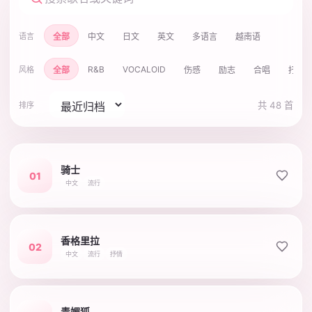
全部
中文
日文
英文
多语言
越南语
语言
R&B
VOCALOID
全部
伤感
励志
合唱
抒情
风格
共 48 首
排序
骑士
01
中文
流行
香格里拉
02
中文
流行
抒情
青媚狐