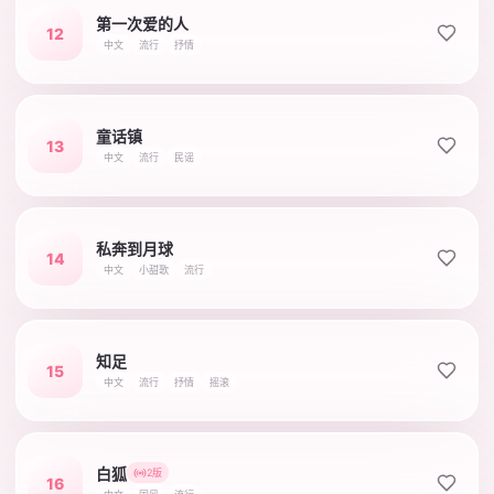
第一次爱的人
12
中文
流行
抒情
童话镇
13
中文
流行
民谣
私奔到月球
14
中文
小甜歌
流行
知足
15
中文
流行
抒情
摇滚
白狐
2版
16