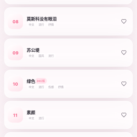
莫斯科没有眼泪
08
中文
流行
抒情
苏公堤
09
中文
国风
流行
绿色
2版
10
中文
流行
伤感
抒情
素颜
11
中文
流行