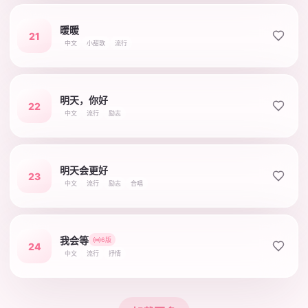
暖暖
21
中文
小甜歌
流行
明天，你好
22
中文
流行
励志
明天会更好
23
中文
流行
励志
合唱
我会等
6版
24
中文
流行
抒情