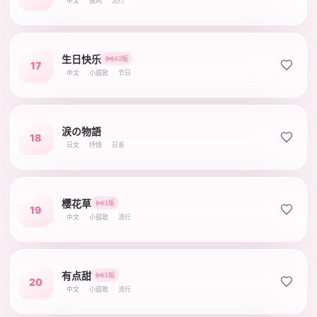
中文
国风
流行
生日快乐
42版
17
中文
小甜歌
节日
涙の物語
18
日文
抒情
日系
樱花草
3版
19
中文
小甜歌
流行
有点甜
3版
20
中文
小甜歌
流行