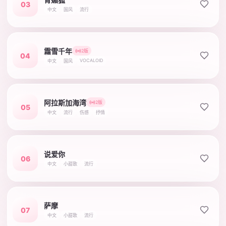
03
中文
国风
流行
霜雪千年
2版
04
VOCALOID
中文
国风
阿拉斯加海湾
2版
05
中文
流行
伤感
抒情
说爱你
06
中文
小甜歌
流行
萨摩
07
中文
小甜歌
流行