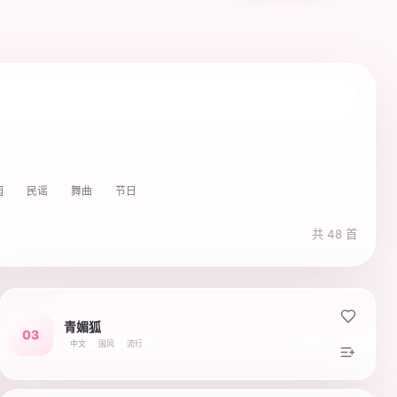
园
民谣
舞曲
节日
共 48 首
青媚狐
03
中文
国风
流行