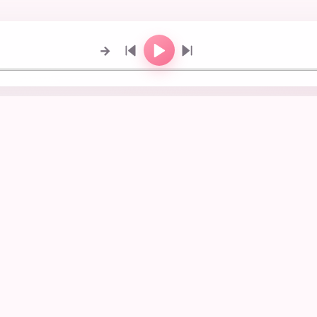
→
收录所有歌切的档案
自动检测分析录播结合人工复核切片。
0场录播中的全部唱歌部分，目标归档出道以来所有直播歌曲。
标，让每个版本都有出处，也让喜欢的雪狐咕随时能回来。
版权联系与下架