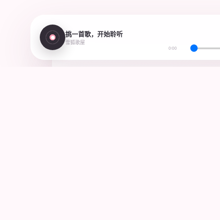
挑一首歌，开始聆听
雪狐歌屋
0:00
ABOUT THE ARCHIVE
这是一份目标
歌曲全部来自雪狐直播中的演唱片段，半
当前已切出“直播录屏记录（四）”中20
我们记录演唱日期、语种、风格与空降坐
自动化检测歌切片段
同一首歌多版本切换
支持
内容与版权联系 →