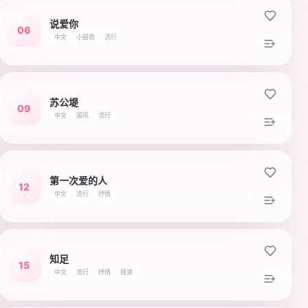
说爱你
06
中文
小甜歌
流行
苏公堤
09
中文
国风
流行
第一次爱的人
12
中文
流行
抒情
知足
15
中文
流行
抒情
摇滚