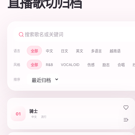
直播歌切归档
全部
中文
日文
英文
多语言
越南语
语言
R&B
VOCALOID
全部
伤感
励志
合唱
风格
排序
骑士
01
中文
流行