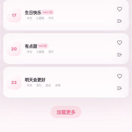
生日快乐
42版
17
中文
小甜歌
节日
有点甜
3版
20
中文
小甜歌
流行
明天会更好
23
中文
流行
励志
合唱
加载更多