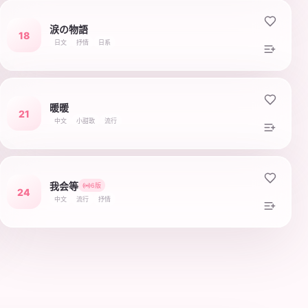
涙の物語
18
日文
抒情
日系
暖暖
21
中文
小甜歌
流行
我会等
6版
24
中文
流行
抒情