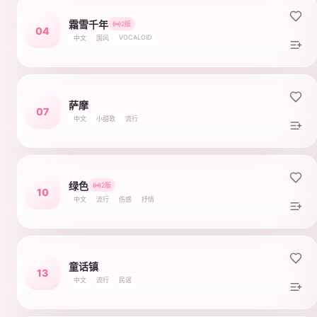
霜雪千年
2版
04
VOCALOID
中文
国风
萨摩
07
中文
小甜歌
流行
绿色
2版
10
中文
流行
伤感
抒情
童话镇
13
中文
流行
民谣