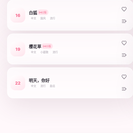
白狐
2版
16
中文
国风
流行
樱花草
3版
19
中文
小甜歌
流行
明天，你好
22
中文
流行
励志