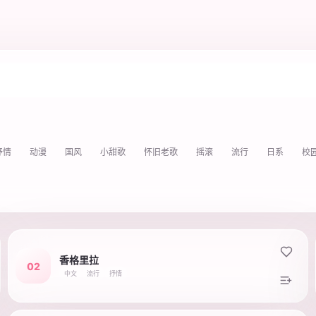
抒情
动漫
国风
小甜歌
怀旧老歌
摇滚
流行
日系
校
香格里拉
02
中文
流行
抒情