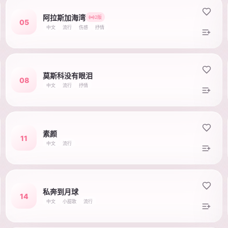
阿拉斯加海湾
2版
05
中文
流行
伤感
抒情
莫斯科没有眼泪
08
中文
流行
抒情
素颜
11
中文
流行
私奔到月球
14
中文
小甜歌
流行