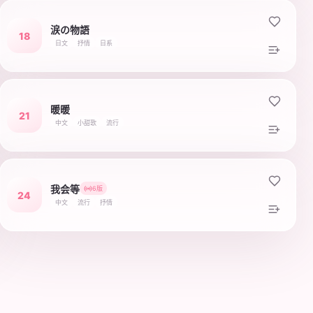
涙の物語
18
日文
抒情
日系
暖暖
21
中文
小甜歌
流行
我会等
6版
24
中文
流行
抒情