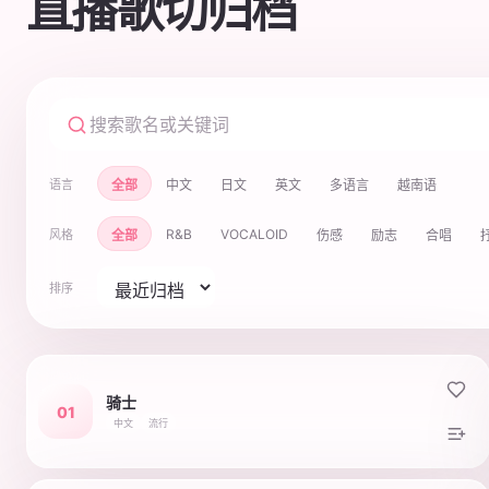
直播歌切归档
全部
中文
日文
英文
多语言
越南语
语言
R&B
VOCALOID
全部
伤感
励志
合唱
风格
排序
骑士
01
中文
流行