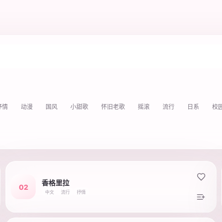
抒情
动漫
国风
小甜歌
怀旧老歌
摇滚
流行
日系
校
香格里拉
02
中文
流行
抒情