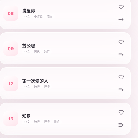
说爱你
06
中文
小甜歌
流行
苏公堤
09
中文
国风
流行
第一次爱的人
12
中文
流行
抒情
知足
15
中文
流行
抒情
摇滚