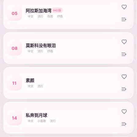
阿拉斯加海湾
2版
05
中文
流行
伤感
抒情
莫斯科没有眼泪
08
中文
流行
抒情
素颜
11
中文
流行
私奔到月球
14
中文
小甜歌
流行