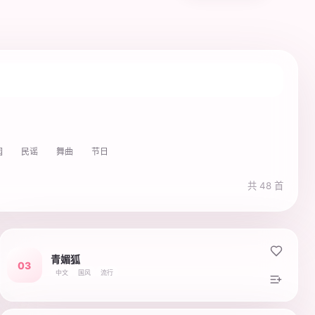
园
民谣
舞曲
节日
共 48 首
青媚狐
03
中文
国风
流行