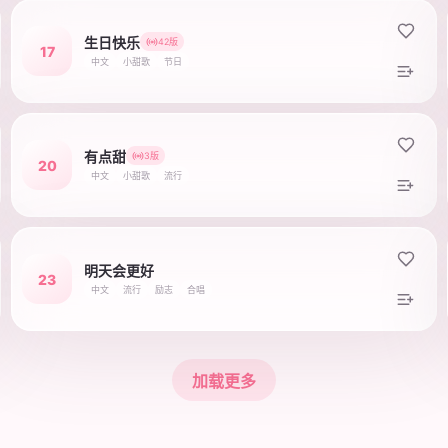
生日快乐
42版
17
中文
小甜歌
节日
有点甜
3版
20
中文
小甜歌
流行
明天会更好
23
中文
流行
励志
合唱
加载更多