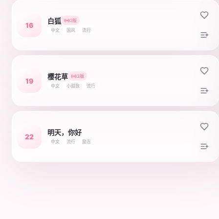
白狐
2版
16
中文
国风
流行
樱花草
3版
19
中文
小甜歌
流行
明天，你好
22
中文
流行
励志