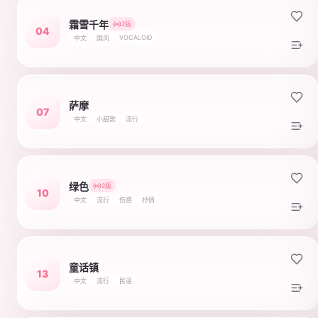
霜雪千年
2版
04
VOCALOID
中文
国风
萨摩
07
中文
小甜歌
流行
绿色
2版
10
中文
流行
伤感
抒情
童话镇
13
中文
流行
民谣