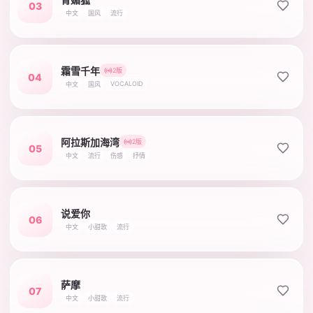
03
中文
国风
流行
霜雪千年
2版
04
VOCALOID
中文
国风
阿拉斯加海湾
2版
05
中文
流行
伤感
抒情
说爱你
06
中文
小甜歌
流行
萨摩
07
中文
小甜歌
流行