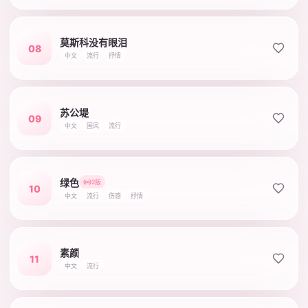
莫斯科没有眼泪
08
中文
流行
抒情
苏公堤
09
中文
国风
流行
绿色
2版
10
中文
流行
伤感
抒情
素颜
11
中文
流行