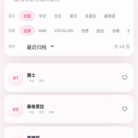
全部
中文
日文
英文
多语言
越南语
语言
R&B
VOCALOID
全部
伤感
励志
合唱
抒情
风格
共 48 首
排序
骑士
01
中文
流行
香格里拉
02
中文
流行
抒情
青媚狐