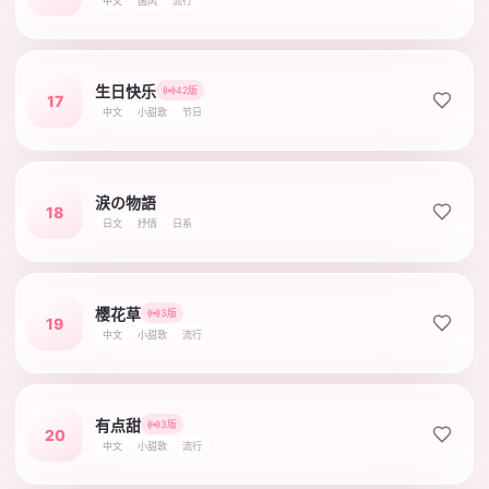
中文
国风
流行
生日快乐
42版
17
中文
小甜歌
节日
涙の物語
18
日文
抒情
日系
樱花草
3版
19
中文
小甜歌
流行
有点甜
3版
20
中文
小甜歌
流行