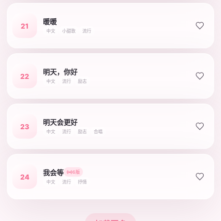
暖暖
21
中文
小甜歌
流行
明天，你好
22
中文
流行
励志
明天会更好
23
中文
流行
励志
合唱
我会等
6版
24
中文
流行
抒情