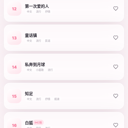
第一次爱的人
12
中文
流行
抒情
童话镇
13
中文
流行
民谣
私奔到月球
14
中文
小甜歌
流行
知足
15
中文
流行
抒情
摇滚
白狐
2版
16