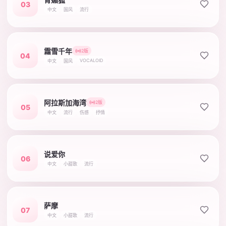
03
中文
国风
流行
霜雪千年
2版
04
VOCALOID
中文
国风
阿拉斯加海湾
2版
05
中文
流行
伤感
抒情
说爱你
06
中文
小甜歌
流行
萨摩
07
中文
小甜歌
流行