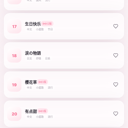
中文
国风
流行
生日快乐
42版
17
中文
小甜歌
节日
涙の物語
18
日文
抒情
日系
樱花草
3版
19
中文
小甜歌
流行
有点甜
3版
20
中文
小甜歌
流行