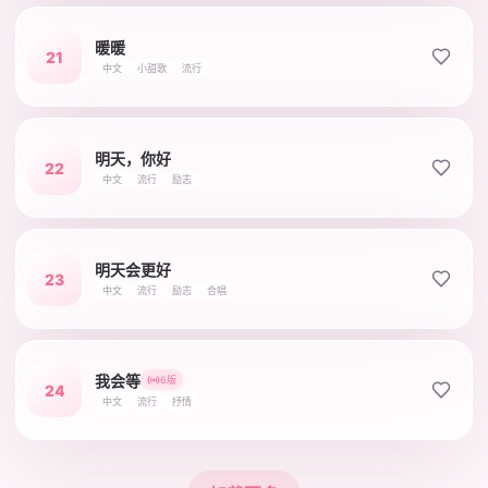
暖暖
21
中文
小甜歌
流行
明天，你好
22
中文
流行
励志
明天会更好
23
中文
流行
励志
合唱
我会等
6版
24
中文
流行
抒情