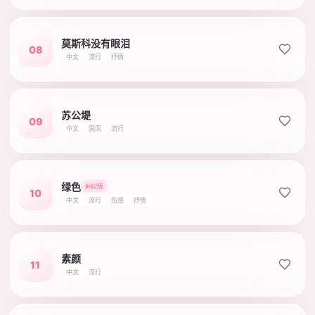
莫斯科没有眼泪
08
中文
流行
抒情
苏公堤
09
中文
国风
流行
绿色
2版
10
中文
流行
伤感
抒情
素颜
11
中文
流行