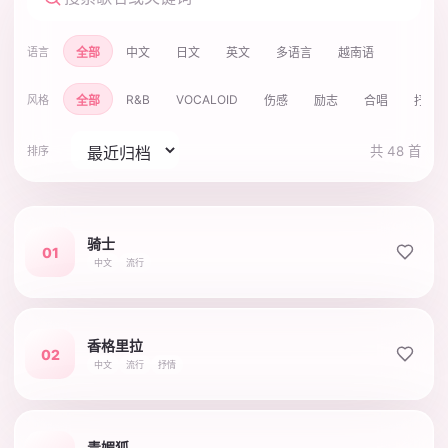
全部
中文
日文
英文
多语言
越南语
语言
R&B
VOCALOID
全部
伤感
励志
合唱
抒情
风格
共 48 首
排序
骑士
01
中文
流行
香格里拉
02
中文
流行
抒情
青媚狐