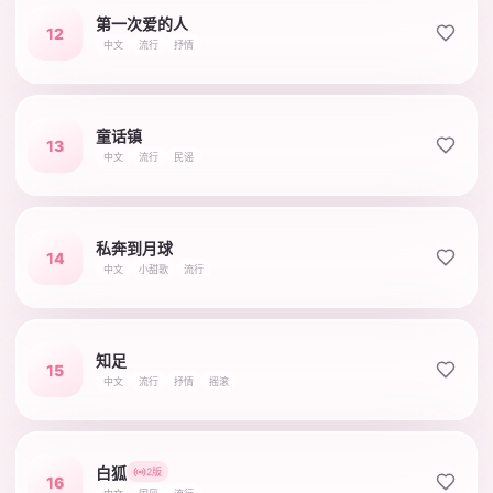
第一次爱的人
12
中文
流行
抒情
童话镇
13
中文
流行
民谣
私奔到月球
14
中文
小甜歌
流行
知足
15
中文
流行
抒情
摇滚
白狐
2版
16