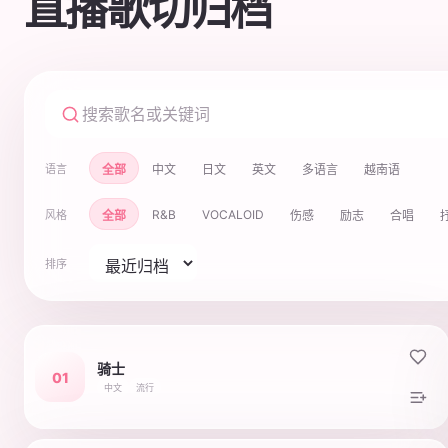
直播歌切归档
全部
中文
日文
英文
多语言
越南语
语言
R&B
VOCALOID
全部
伤感
励志
合唱
风格
排序
骑士
01
中文
流行