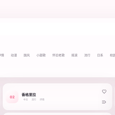
抒情
动漫
国风
小甜歌
怀旧老歌
摇滚
流行
日系
校
香格里拉
02
中文
流行
抒情