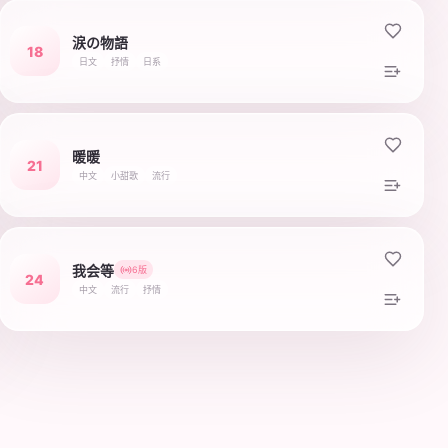
涙の物語
18
日文
抒情
日系
暖暖
21
中文
小甜歌
流行
我会等
6版
24
中文
流行
抒情