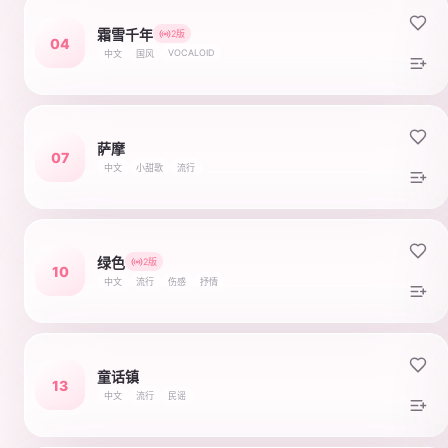
霜雪千年
2版
04
VOCALOID
中文
国风
萨摩
07
中文
小甜歌
流行
绿色
2版
10
中文
流行
伤感
抒情
童话镇
13
中文
流行
民谣