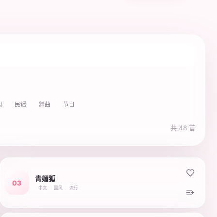
园
民谣
舞曲
节日
共 48 首
青媚狐
03
中文
国风
流行