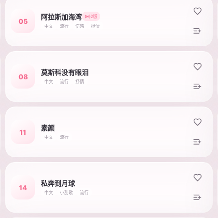
阿拉斯加海湾
2版
05
中文
流行
伤感
抒情
莫斯科没有眼泪
08
中文
流行
抒情
素颜
11
中文
流行
私奔到月球
14
中文
小甜歌
流行