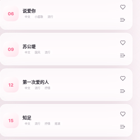
说爱你
06
中文
小甜歌
流行
苏公堤
09
中文
国风
流行
第一次爱的人
12
中文
流行
抒情
知足
15
中文
流行
抒情
摇滚