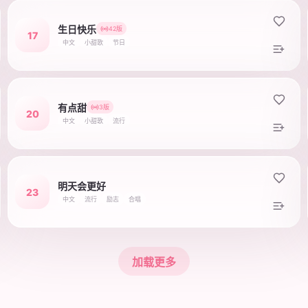
生日快乐
42版
17
中文
小甜歌
节日
有点甜
3版
20
中文
小甜歌
流行
明天会更好
23
中文
流行
励志
合唱
加载更多