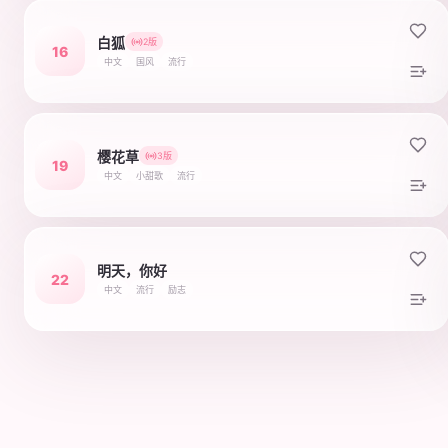
白狐
2版
16
中文
国风
流行
樱花草
3版
19
中文
小甜歌
流行
明天，你好
22
中文
流行
励志