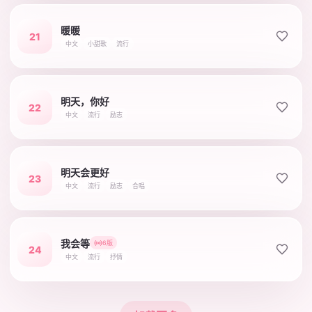
暖暖
21
中文
小甜歌
流行
明天，你好
22
中文
流行
励志
明天会更好
23
中文
流行
励志
合唱
我会等
6版
24
中文
流行
抒情