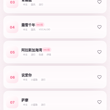
03
中文
国风
流行
霜雪千年
2版
04
VOCALOID
中文
国风
阿拉斯加海湾
2版
05
中文
流行
伤感
抒情
说爱你
06
中文
小甜歌
流行
萨摩
07
中文
小甜歌
流行