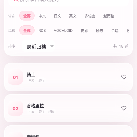
全部
中文
日文
英文
多语言
越南语
语言
R&B
VOCALOID
全部
伤感
励志
合唱
抒情
风格
共 48 首
排序
骑士
01
中文
流行
香格里拉
02
中文
流行
抒情
青媚狐