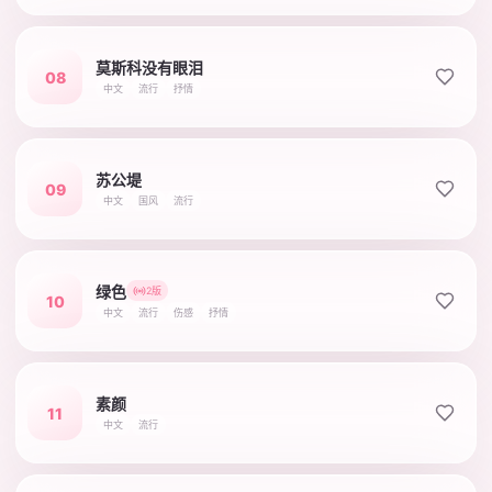
莫斯科没有眼泪
08
中文
流行
抒情
苏公堤
09
中文
国风
流行
绿色
2版
10
中文
流行
伤感
抒情
素颜
11
中文
流行