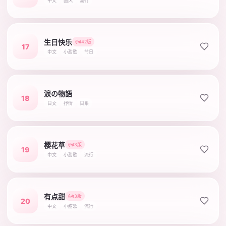
中文
国风
流行
生日快乐
42版
17
中文
小甜歌
节日
涙の物語
18
日文
抒情
日系
樱花草
3版
19
中文
小甜歌
流行
有点甜
3版
20
中文
小甜歌
流行