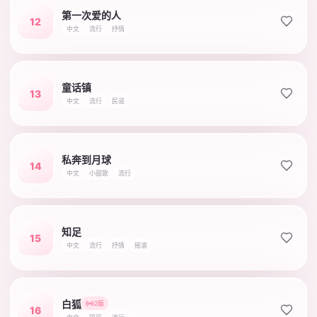
第一次爱的人
12
中文
流行
抒情
童话镇
13
中文
流行
民谣
私奔到月球
14
中文
小甜歌
流行
知足
15
中文
流行
抒情
摇滚
白狐
2版
16